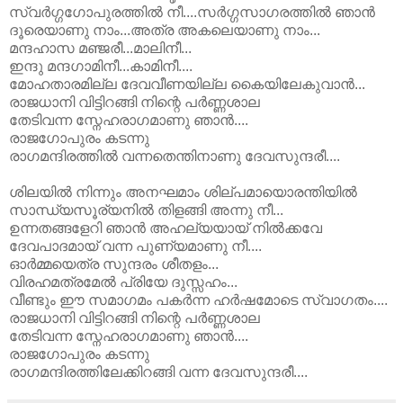
സ്വര്‍ഗ്ഗഗോപുരത്തില്‍ നീ....സര്‍ഗ്ഗസാഗരത്തില്‍ ഞാന്‍
ദൂരെയാണു നാം...അത്ര അകലെയാണു നാം...
മന്ദഹാസ മഞ്ജരീ...മാലിനീ...
ഇന്ദു മന്ദഗാമിനീ...കാമിനീ....
മോഹതാരമില്ല ദേവവീണയില്ല കൈയിലേകുവാന്‍...
രാജധാനി വിട്ടിറങ്ങി നിന്റെ പർ‌ണ്ണശാല
തേടിവന്ന സ്നേഹരാഗമാണു ഞാന്‍....
രാജഗോപുരം കടന്നു
രാഗമന്ദിരത്തില്‍ വന്നതെന്തിനാണു ദേവസുന്ദരീ....
ശിലയില്‍ നിന്നും അനഘമാം ശില്പമായൊരന്തിയില്‍
സാന്ധ്യസൂര്യനില്‍ തിളങ്ങി അന്നു നീ...
ഉന്നതങ്ങളേറി ഞാന്‍ അഹല്യയായ് നില്‍ക്കവേ
ദേവപാദമായ് വന്ന പുണ്യമാണു നീ....
ഓര്‍മ്മയെത്ര സുന്ദരം ശീതളം...
വിരഹമത്രമേല്‍ പ്രിയേ ദുസ്സഹം...
വീണ്ടും ഈ സമാഗമം പകര്‍ന്ന ഹർ‌ഷമോടെ സ്വാഗതം....
രാജധാനി വിട്ടിറങ്ങി നിന്റെ പർ‌ണ്ണശാല
തേടിവന്ന സ്നേഹരാഗമാണു ഞാന്‍....
രാജഗോപുരം കടന്നു
രാഗമന്ദിരത്തിലേക്കിറങ്ങി വന്ന ദേവസുന്ദരീ....